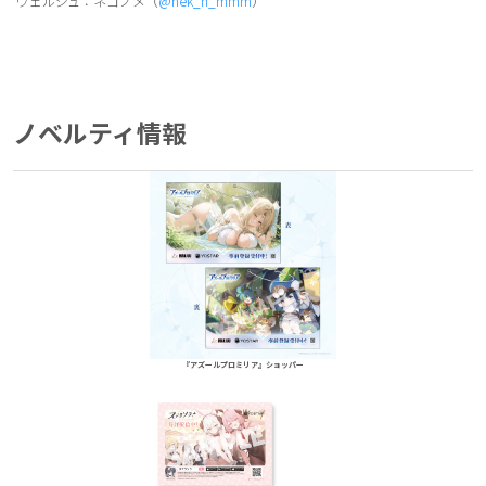
ヴェルジュ：ネコノメ（
@nek_n_mmm
）
ノベルティ情報
『アズールプロミリア』ショッパー