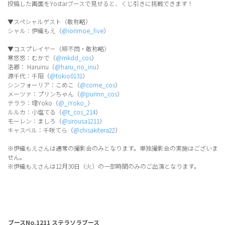
投稿した画面をYostarブースで見せると、くじ引きに挑戦できます！
▼スペシャルゲスト（敬称略）
シャル：伊織もえ（
@iorimoe_five
）
▼コスプレイヤー（順不同・敬称略）
寒悠悠：むかで（
@mkdd_cos
）
洛卿： Haruinu（
@haru_no_inu
）
源千代：千阳（
@tokio0131
）
シンフォーリア：こめこ（
@come_cos
）
メーツァ：プリンちゃん（
@purinn_cos
）
テララ：翊Yoko（
@_iYoko_
）
ルルカ：小塩てる（
@t_cos_214
）
モーレン：ましろ（
@sirousa1211
）
キャスベル：千咲てら（
@chisakitera22
）
※伊織もえさんは通常の撮影会のみとなります。単独撮影会の実施はございま
せん。
※伊織もえさんは12月30日（火）の一部時間のみのご出演となります。
ブースNo.1211 ステラソラブース