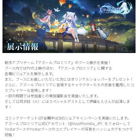
新作アプリゲーム『アズールプロミリア』のブース展示を実施！
ブース内ではPVの上映のほか、『アズールプロミリア』に関する
各種ビジュアルを展示します。
また、ブースにお越しいただいた方にはオリジナルショッパーをプレゼント！
さらに、アズールプロミリアに登場するキャラクターたちの衣装を着用したコ
スプレイヤーも登場します！
一部の時間では参加者との単独撮影会を実施いたします。
そして12月30日（火）にはスペシャルゲストとして伊織もえさんが出演しま
す！
コミックマーケット107会期中はSNSシェアキャンペーンを実施いたします。
アズールプロミリア公式Xアカウント（@AzurPromilia_JP）をフォローして
YostarブースやYostarブースのコスプレイヤーの写真をハッシュタグをつけて
投稿！