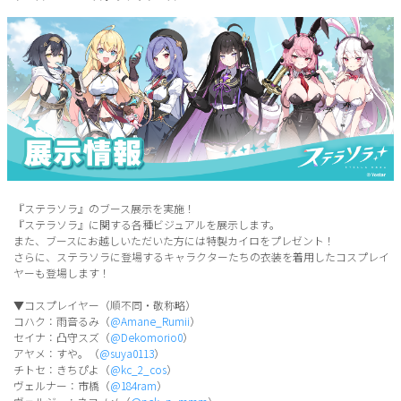
『ステラソラ』のブース展示を実施！
『ステラソラ』に関する各種ビジュアルを展示します。
また、ブースにお越しいただいた方には特製カイロをプレゼント！
さらに、ステラソラに登場するキャラクターたちの衣装を着用したコスプレイ
ヤーも登場します！
▼コスプレイヤー（順不同・敬称略）
コハク：雨音るみ（
@Amane_Rumii
）
セイナ：凸守スズ（
@Dekomorio0
）
アヤメ：すや。（
@suya0113
）
チトセ：きちぴよ（
@kc_2_cos
）
ヴェルナー：市橋（
@184ram
）