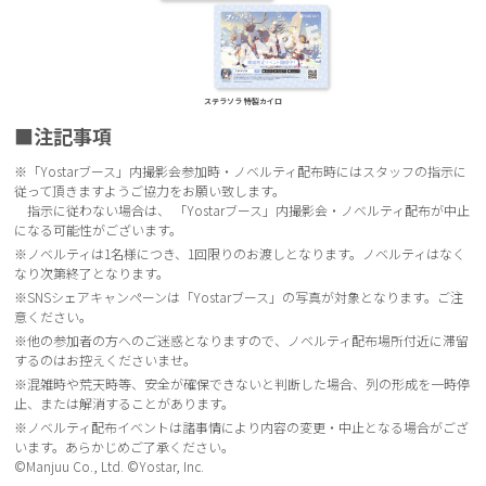
ステラソラ 特製カイロ
■注記事項
※「Yostarブース」内撮影会参加時・ノベルティ配布時にはスタッフの指示に
従って頂きますようご協力をお願い致します。
指示に従わない場合は、 「Yostarブース」内撮影会・ノベルティ配布が中止
になる可能性がございます。
※ノベルティは1名様につき、1回限りのお渡しとなります。ノベルティはなく
なり次第終了となります。
※SNSシェアキャンペーンは「Yostarブース」の写真が対象となります。ご注
意ください。
※他の参加者の方へのご迷惑となりますので、ノベルティ配布場所付近に滞留
するのはお控えくださいませ。
※混雑時や荒天時等、安全が確保できないと判断した場合、列の形成を一時停
止、または解消することがあります。
※ノベルティ配布イベントは諸事情により内容の変更・中止となる場合がござ
います。あらかじめご了承ください。
©Manjuu Co., Ltd. ©Yostar, Inc.